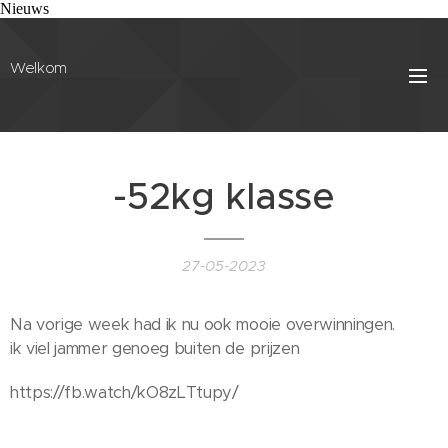
Nieuws
Welkom
-52kg klasse
27-05-2023
Na vorige week had ik nu ook mooie overwinningen.
ik viel jammer genoeg buiten de prijzen
https://fb.watch/kO8zLTtupy/