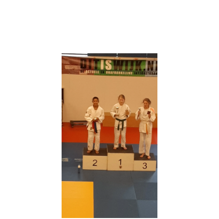
Ik won vrij gemakkelijk mijn 4 partijen en stond op de
hoogste trede.