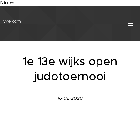
Nieuws
Welkom
1e 13e wijks open
judotoernooi
16-02-2020
V
andaag stond ik op de mat in wijk.
Doordat er geen -40 was heb ik met 37.5kg deel
genomen aan de -44 klasse.