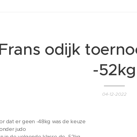
Frans odijk toern
-52kg
04-12-2022
or dat er geen -48kg was de keuze
zonder judo
n in de volgende klasse de -52kg.