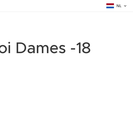
NL
ooi Dames -18