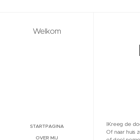
Nieuws
Welkom
IKreeg de do
STARTPAGINA
Of naar huis 
OVER MIJ
of deel neme