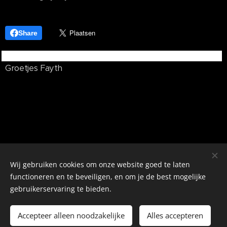
Share
Groetjes Fayth
Wij gebruiken cookies om onze website goed te laten
functioneren en te beveiligen, en om je de best mogelijke
gebruikerservaring te bieden.
Mogelijk gemaakt door
Webnode
Cookies
Accepteer alleen noodzakelijke
Alles accepteren
Talen